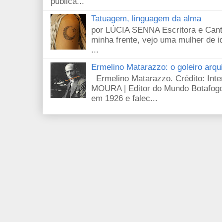
publica...
Tatuagem, linguagem da alma
por LÚCIA SENNA Escritora e Canto
minha frente, vejo uma mulher de 
...
Ermelino Matarazzo: o goleiro arqui
Ermelino Matarazzo. Crédito: Inte
MOURA | Editor do Mundo Botafog
em 1926 e falec...