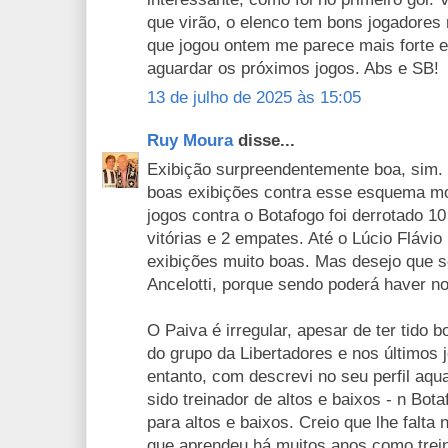
que virão, o elenco tem bons jogadores
que jogou ontem me parece mais forte 
aguardar os próximos jogos. Abs e SB!
13 de julho de 2025 às 15:05
Ruy Moura
disse...
Exibição surpreendentemente boa, sim
boas exibições contra esse esquema mo
jogos contra o Botafogo foi derrotado 1
vitórias e 2 empates. Até o Lúcio Flávi
exibições muito boas. Mas desejo que 
Ancelotti, porque sendo poderá haver nov
O Paiva é irregular, apesar de ter tido b
do grupo da Libertadores e nos últimos 
entanto, com descrevi no seu perfil aq
sido treinador de altos e baixos - n Bot
para altos e baixos. Creio que lhe falta
que aprendeu há muitos anos como trei