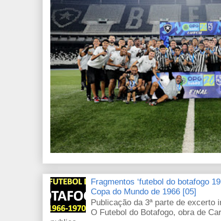
Fragmentos ‘futebol do botafogo 196
Copa do Mundo de 1966 [05]
Publicação da 3ª parte de excerto i
O Futebol do Botafogo, obra de Carl