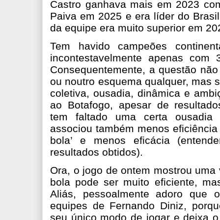
Castro ganhava mais em 2023 com 
Paiva em 2025 e era líder do Brasile
da equipe era muito superior em 2
Tem havido campeões continent
incontestavelmente apenas com 
Consequentemente, a questão não e
ou noutro esquema qualquer, mas s
coletiva, ousadia, dinâmica e amb
ao Botafogo, apesar de resultados
tem faltado uma certa ousadia
associou também menos eficiência 
bola’ e menos eficácia (entende
resultados obtidos).
Ora, o jogo de ontem mostrou uma 
bola pode ser muito eficiente, ma
Aliás, pessoalmente adoro que o
equipes de Fernando Diniz, porqu
seu único modo de jogar e deixa o