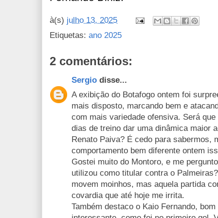
à(s)
julho 13, 2025
Etiquetas:
ano 2025
2 comentários:
Sergio
disse...
A exibição do Botafogo ontem foi surpre
mais disposto, marcando bem e atacan
com mais variedade ofensiva. Será que
dias de treino dar uma dinâmica maior a
Renato Paiva? É cedo para sabermos, 
comportamento bem diferente ontem isso
Gostei muito do Montoro, e me pergunto
utilizou como titular contra o Palmeira
movem moinhos, mas aquela partida con
covardia que até hoje me irrita.
Também destaco o Kaio Fernando, bom 
interessante, como foi no primeiro gol.