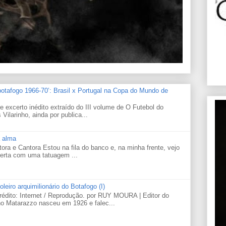
botafogo 1966-70’: Brasil x Portugal na Copa do Mundo de
e excerto inédito extraído do III volume de O Futebol do
Vilarinho, ainda por publica...
 alma
ra e Cantora Estou na fila do banco e, na minha frente, vejo
certa com uma tatuagem ...
leiro arquimilionário do Botafogo (I)
édito: Internet / Reprodução. por RUY MOURA | Editor do
o Matarazzo nasceu em 1926 e falec...