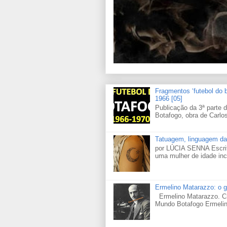
Fragmentos ‘futebol do 
1966 [05]
Publicação da 3ª parte d
Botafogo, obra de Carlos 
Tatuagem, linguagem da
por LÚCIA SENNA Escrito
uma mulher de idade in
Ermelino Matarazzo: o go
Ermelino Matarazzo. Cr
Mundo Botafogo Ermelin