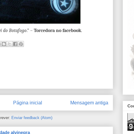
i do Botafogo
.” –
Torcedora no facebook
.
Página inicial
Mensagem antiga
Co
rever:
Enviar feedback (Atom)
9
dade alvinegra