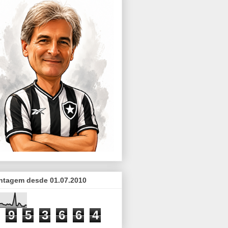
ntagem desde 01.07.2010
9
5
3
6
6
4