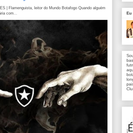
S | Flamenguista, leitor do Mundo Botafogo Quando alguém
Eu 
ria com...
Sou
bas
fut
aqu
bo
lon
pai
Clu