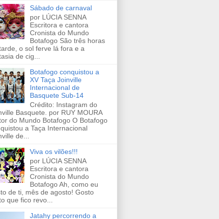
Sábado de carnaval
por LÚCIA SENNA
Escritora e cantora
Cronista do Mundo
Botafogo São três horas
tarde, o sol ferve lá fora e a
tasia de cig...
Botafogo conquistou a
XV Taça Joinville
Internacional de
Basquete Sub-14
Crédito: Instagram do
nville Basquete. por RUY MOURA
tor do Mundo Botafogo O Botafogo
quistou a Taça Internacional
ville de...
Viva os vilões!!!
por LÚCIA SENNA
Escritora e cantora
Cronista do Mundo
Botafogo Ah, como eu
to de ti, mês de agosto! Gosto
to que fico revo...
Jatahy percorrendo a