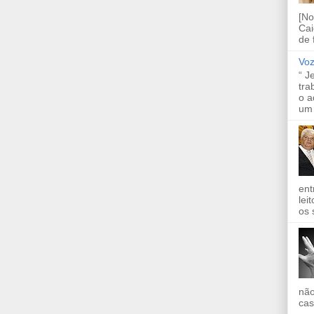
[No
Cai
de 
Voz
“ J
tra
o a
um 
ent
lei
os 
não
cas