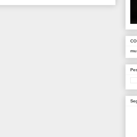
CO
mu
Pe
Se