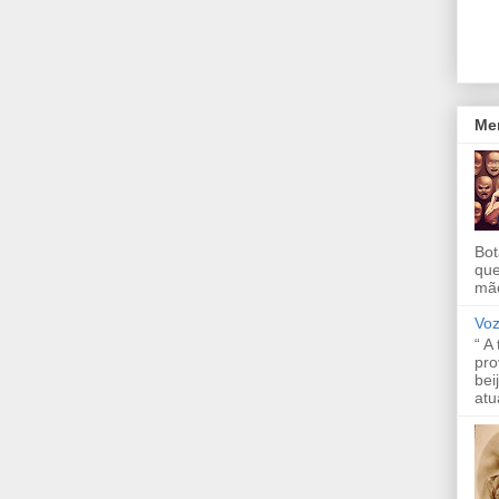
Me
Bot
que
mão
Voz
“ A
pro
bei
atu