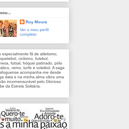
sou...
Ruy Moura
Ver o meu perfil
completo
 especialmente fã de atletismo,
quetebol, ciclismo, futebol,
mesa, futsal, hóquei patinado, pólo
ático, remo, turfe e voleibol. A saga
tafoguense acompanha-me desde
ga data e na minha alma vibra uma
xão incomensurável pelo Glorioso
be da Estrela Solitária.