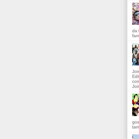
da 
fan
Joi
Edi
con
Join
gos
tan