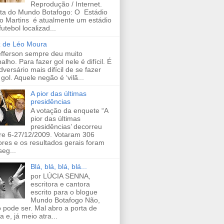
Reprodução / Internet.
ta do Mundo Botafogo: O Estádio
o Martins é atualmente um estádio
futebol localizad...
 de Léo Moura
efferson sempre deu muito
balho. Para fazer gol nele é difícil. É
dversário mais difícil de se fazer
gol. Aquele negão é ‘vilã...
A pior das últimas
presidências
A votação da enquete “A
pior das últimas
presidências’ decorreu
re 6-27/12/2009. Votaram 306
tores e os resultados gerais foram
seg...
Blá, blá, blá, blá...
por LÚCIA SENNA,
escritora e cantora
escrito para o blogue
Mundo Botafogo Não,
 pode ser. Mal abro a porta de
a e, já meio atra...